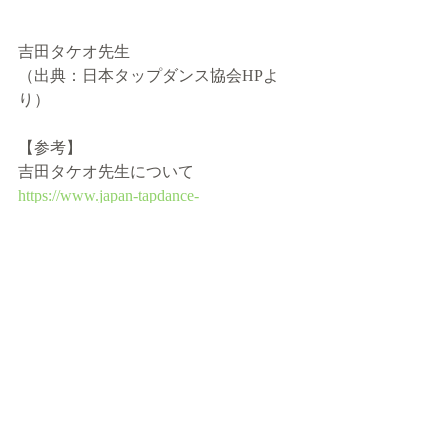
吉田タケオ先生
（出典：日本タップダンス協会HPよ
り）
【参考】
吉田タケオ先生について
https://www.japan-tapdance-
association.com/about2
最新記事
すべて表示