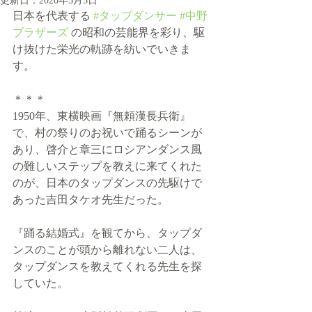
更新日：
2020年5月5日
日本を代表する 
#タップダンサー
#中野
ブラザーズ
の昭和の芸能界を彩り、駆
け抜けた栄光の軌跡を紡いでいきま
す。
＊＊＊
1950年、東横映画『無頼漢長兵衛』
で、村の祭りのお祝いで踊るシーンが
あり、啓介と章三にロシアンダンス風
の難しいステップを教えに来てくれた
のが、日本のタップダンスの先駆けで
あった吉田タケオ先生だった。
『踊る結婚式』を観てから、タップダ
ンスのことが頭から離れない二人は、
タップダンスを教えてくれる先生を探
していた。