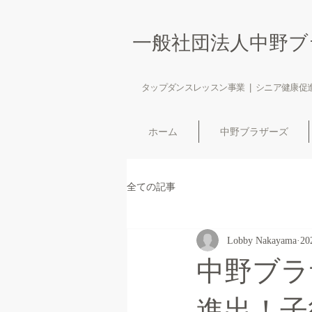
​一般社団法人中野
タップダンスレッスン事業 | シニア健康促進
ホーム
中野ブラザーズ
全ての記事
Lobby Nakayama
2
中野ブラザ
進出！子