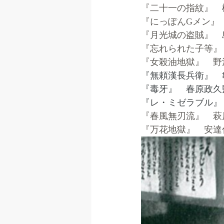
『二十一の指紋』　
『にっぽんGメン』
『月光城の盗賊』　
『忘れられた子等』
『女殺油地獄』　野
『無頼漢長兵衛』　
『毒牙』　春原政久
『レ・ミゼラブル』
『春風無刃流』　萩
『万花地獄』　安達