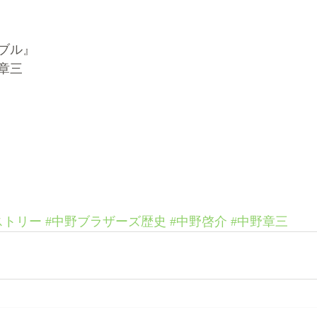
ラブル』
章三
ストリー
#中野ブラザーズ歴史
#中野啓介
#中野章三