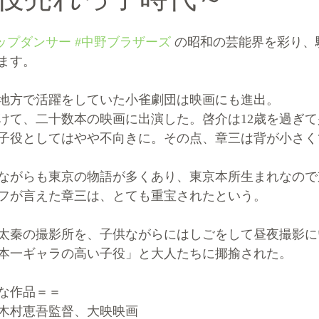
ップダンサー
#中野ブラザーズ
の昭和の芸能界を彩り、
ます。
地方で活躍をしていた小雀劇団は映画にも進出。
にかけて、二十数本の映画に出演した。啓介は12歳を過ぎ
子役としてはやや不向きに。その点、章三は背が小さく
ながらも東京の物語が多くあり、東京本所生まれなので
フが言えた章三は、とても重宝されたという。
太秦の撮影所を、子供ながらにはしごをして昼夜撮影に
本一ギャラの高い子役」と大人たちに揶揄された。
な作品＝＝
木村恵吾監督、大映映画