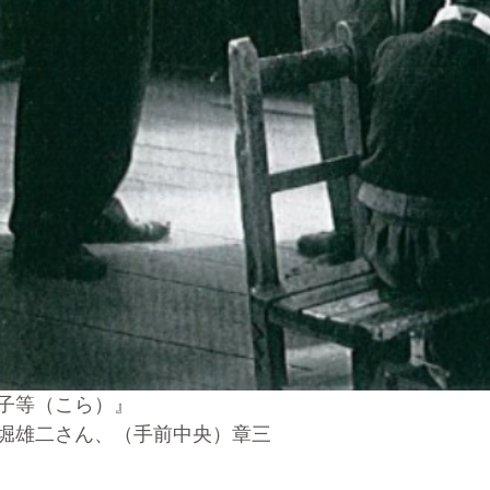
た子等（こら）』
堀雄二さん、（手前中央）章三